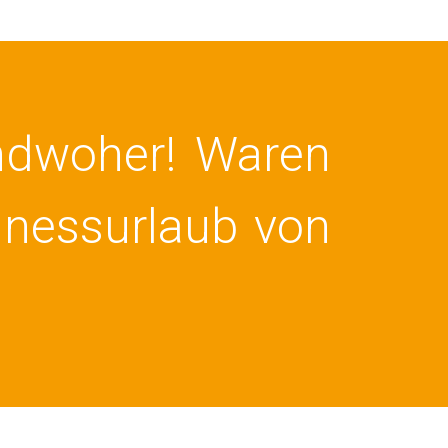
ndwoher! Waren
lnessurlaub von