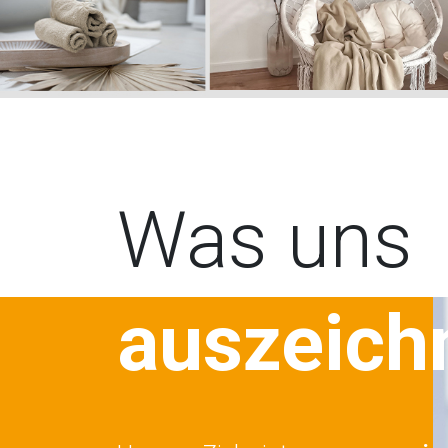
Was uns
auszeich