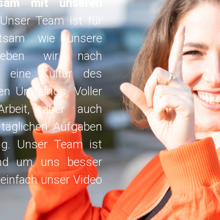
sam mit unseren
Unser Team ist für
tsam wie unsere
reben wir nach
n eine Kultur des
gen Umgangs. Voller
Arbeit, aber auch
täglichen Aufgaben
ig. Unser Team ist
und um uns besser
 einfach unser Video